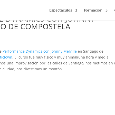
Espectáculos
Formación
E DYNAMICS CON JOHNNY
GO DE COMPOSTELA
de
Performance Dynamics con Johnny Melville
en Santiago de
ticlown
. El curso fue muy físico y muy animal(una hora y media
imos una improvisación por las calles de Santiago, nos metimos en 
la ciudad, nos divertimos un montón.