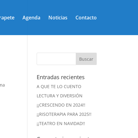
rapete
Agenda
Noticias
Contacto
Entradas recientes
ima
A QUE TE LO CUENTO
LECTURA Y DIVERSIÓN
¡¡CRESCENDO EN 2024!!
¡¡RISOTERAPIA PARA 2025!!
¡¡TEATRO EN NAVIDAD!!