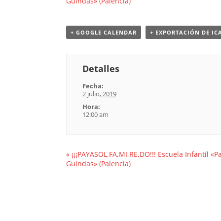
Guindas» (Palencia)
+ GOOGLE CALENDAR
+ EXPORTACIÓN DE IC
Detalles
Fecha:
2 julio, 2019
Hora:
12:00 am
«
¡¡¡PAYASOL,FA,MI,RE,DO!!! Escuela Infantil «P
Guindas» (Palencia)