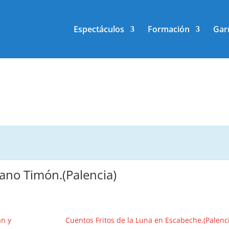
Espectáculos
Formación
Gar
iano Timón.(Palencia)
an y
Cuentos Fritos de la Luna en Escabeche.(Palenc