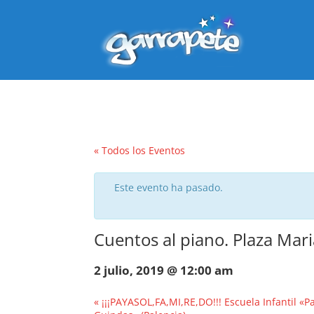
« Todos los Eventos
Este evento ha pasado.
Cuentos al piano. Plaza Mar
2 julio, 2019 @ 12:00 am
«
¡¡¡PAYASOL,FA,MI,RE,DO!!! Escuela Infantil «P