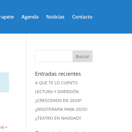
rapete
Agenda
Noticias
Contacto
Entradas recientes
A QUE TE LO CUENTO
LECTURA Y DIVERSIÓN
¡¡CRESCENDO EN 2024!!
¡¡RISOTERAPIA PARA 2025!!
¡¡TEATRO EN NAVIDAD!!
ia)
»