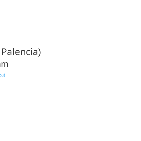
 Palencia)
 am
za)
»