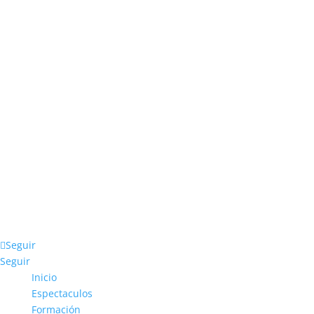
678 708 309
info@garrapete.es
Seguir
Seguir
Inicio
Espectaculos
Formación