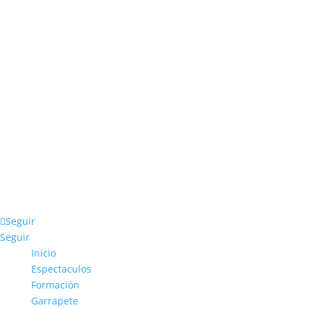
678 708 309
info@garrapete.es
Seguir
Seguir
Inicio
Espectaculos
Formación
Garrapete