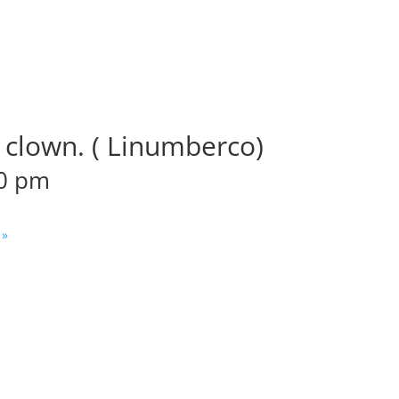
y clown. ( Linumberco)
00 pm
.
»