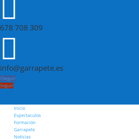

678 708 309

info@garrapete.es
Seguir
Seguir
Inicio
Espectaculos
Formación
Garrapete
Noticias