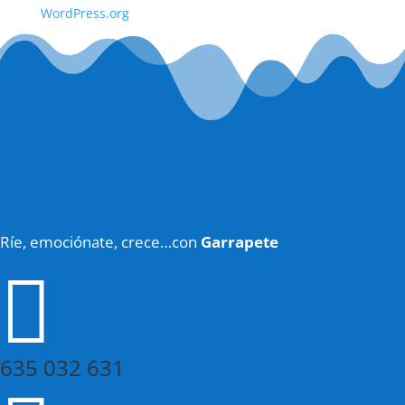
WordPress.org
Ríe, emociónate, crece…con
Garrapete

635 032 631