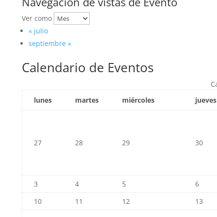
Navegación de vistas de Evento
Ver como
«
julio
septiembre
»
Calendario de Eventos
C
lunes
martes
miércoles
jueves
27
28
29
30
3
4
5
6
10
11
12
13