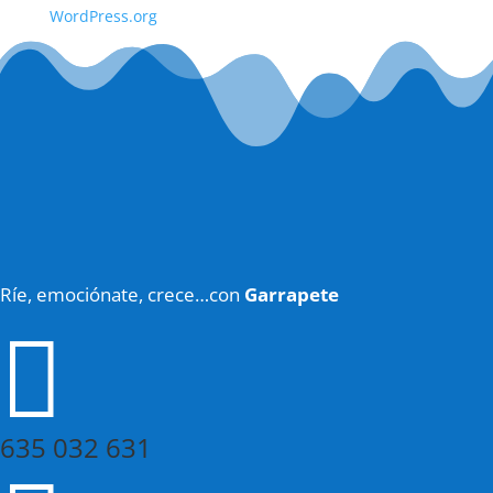
WordPress.org
Ríe, emociónate, crece…con
Garrapete

635 032 631