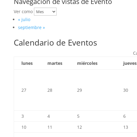
Navegación de vistas de Evento
Ver como
«
julio
septiembre
»
Calendario de Eventos
C
lunes
martes
miércoles
jueves
27
28
29
30
3
4
5
6
10
11
12
13