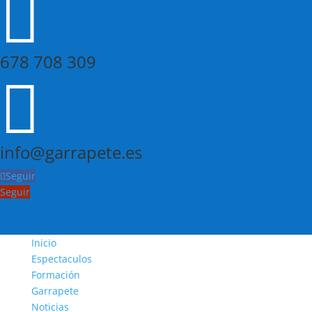

678 708 309

info@garrapete.es
Seguir
Seguir
Inicio
Espectaculos
Formación
Garrapete
Noticias