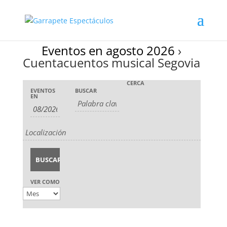
Eventos en agosto 2026
›
Cuentacuentos musical Segovia
Navegación
Búsqueda
CERCA
Navegación
EVENTOS
BUSCAR
de
de
EN
de
Eventos
búsqueda
vistas
y
de
vistas
Evento
de
Eventos
VER COMO