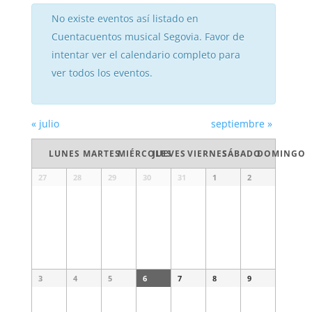
No existe eventos así listado en
Cuentacuentos musical Segovia. Favor de
intentar ver el calendario completo para
ver todos los eventos.
«
julio
septiembre
»
Calendario
LUNES
MARTES
MIÉRCOLES
JUEVES
VIERNES
SÁBADO
DOMINGO
de
Eventos
Calendario
27
28
29
30
31
1
2
de
Eventos
3
4
5
6
7
8
9