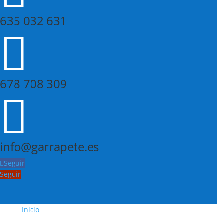
635 032 631

678 708 309

info@garrapete.es
Seguir
Seguir
Inicio