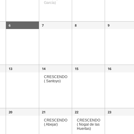
García)
6
7
8
9
13
14
15
16
CRESCENDO
( Santoyo)
20
21
22
23
CRESCENDO
CRESCENDO
( Abejar)
( Nogal de las
Huertas)