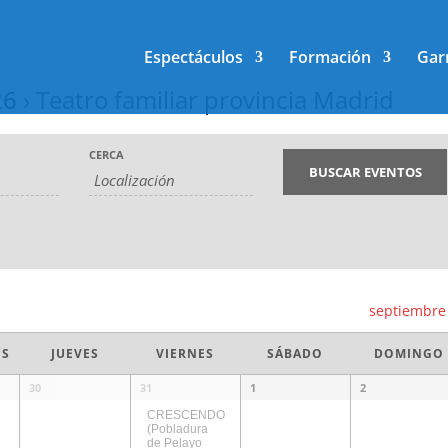
Espectáculos
Formación
Gar
26
› Teatro familiar provincia Madrid
CERCA
septiembr
ES
JUEVES
VIERNES
SÁBADO
DOMINGO
30
31
1
2
CRESCENDO
(Pobladura
de Pelayo