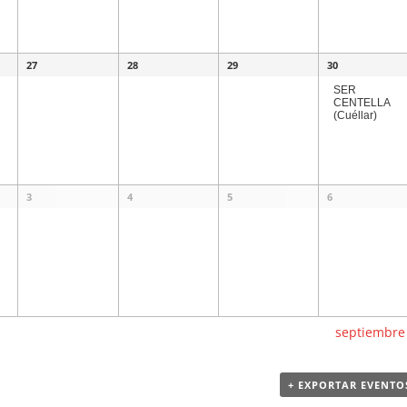
27
28
29
30
SER
CENTELLA
(Cuéllar)
3
4
5
6
septiembr
+ EXPORTAR EVENTO