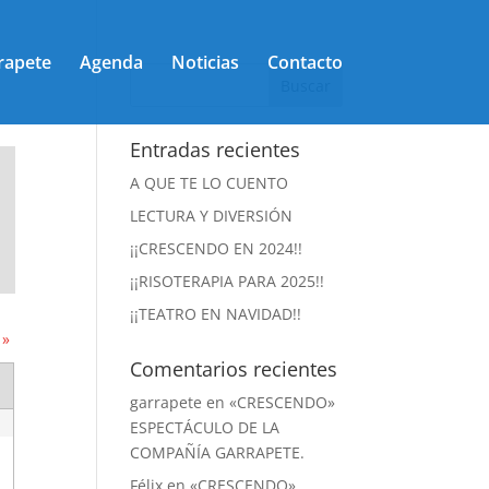
rapete
Agenda
Noticias
Contacto
Entradas recientes
A QUE TE LO CUENTO
LECTURA Y DIVERSIÓN
¡¡CRESCENDO EN 2024!!
¡¡RISOTERAPIA PARA 2025!!
¡¡TEATRO EN NAVIDAD!!
e
»
Comentarios recientes
garrapete
en
«CRESCENDO»
ESPECTÁCULO DE LA
COMPAÑÍA GARRAPETE.
Félix
en
«CRESCENDO»