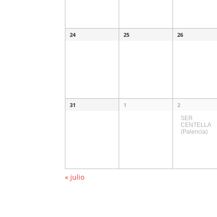
24
25
26
31
1
2
SER
CENTELLA
(Palencia)
«
julio