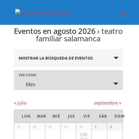
Eventos en agosto 2026
› teatro
familiar salamanca
Navegación
de
MOSTRAR LA BÚSQUEDA DE EVENTOS
búsqueda
y
Navegación
VER COMO
de
vistas
Mes
vistas
de
de
Eventos
Evento
«
julio
septiembre
»
Calendario
LUN
MAR
MIÉ
JUE
VIE
SÁB
DOM
de
Eventos
Calendario
27
28
29
30
31
1
2
de
CRESCENDO