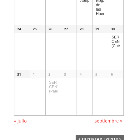
Abejar)
Nogal
de
las
Huertas)
24
25
26
27
28
29
30
SER
CENTELLA
(Cuéllar)
31
1
2
3
4
5
6
SER
CENTELLA
(Palencia)
«
julio
septiembre
»
+ EXPORTAR EVENTOS