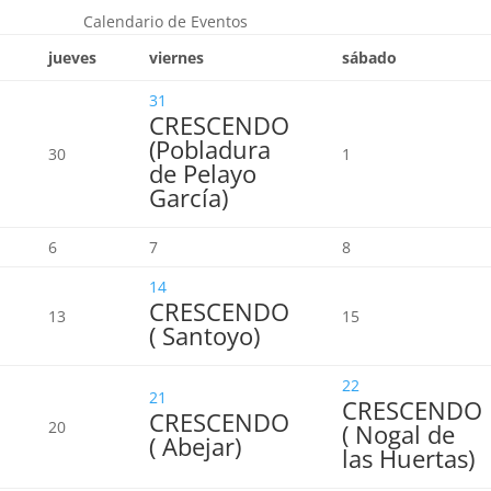
Calendario de Eventos
jueves
viernes
sábado
31
CRESCENDO
(Pobladura
30
1
de Pelayo
García)
6
7
8
14
CRESCENDO
13
15
( Santoyo)
22
21
CRESCENDO
CRESCENDO
20
( Nogal de
( Abejar)
las Huertas)