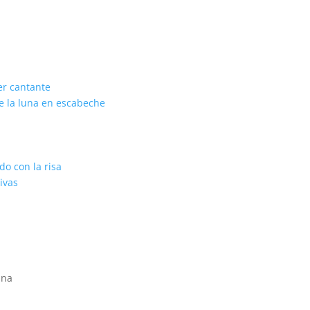
er cantante
de la luna en escabeche
o con la risa
ivas
ina