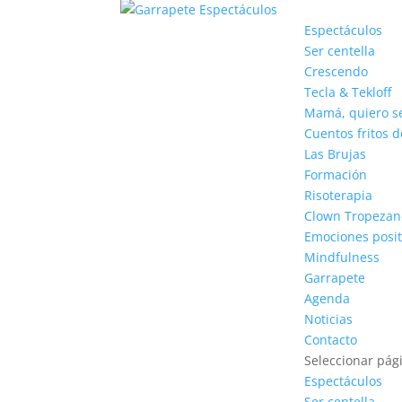
Espectáculos
Ser centella
Crescendo
Tecla & Tekloff
Mamá, quiero s
Cuentos fritos 
Las Brujas
Formación
Risoterapia
Clown Tropezand
Emociones posit
Mindfulness
Garrapete
Agenda
Noticias
Contacto
Seleccionar pág
Espectáculos
Ser centella