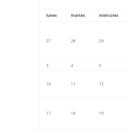
lunes
martes
miércoles
27
28
29
3
4
5
10
11
12
17
18
19