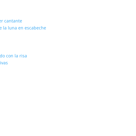
er cantante
de la luna en escabeche
o con la risa
ivas