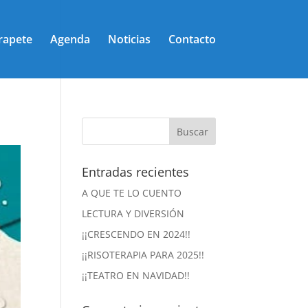
rapete
Agenda
Noticias
Contacto
Entradas recientes
A QUE TE LO CUENTO
LECTURA Y DIVERSIÓN
¡¡CRESCENDO EN 2024!!
¡¡RISOTERAPIA PARA 2025!!
¡¡TEATRO EN NAVIDAD!!