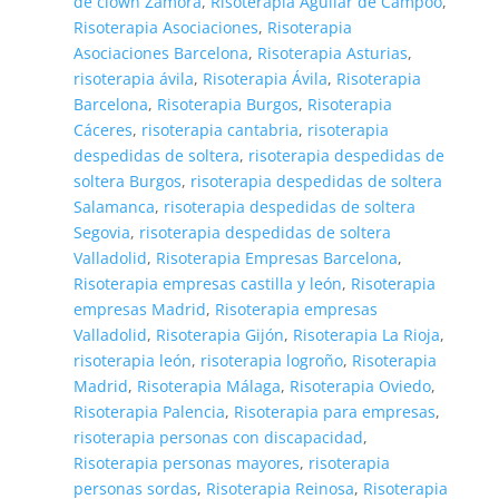
de clown Zamora
,
Risoterapia Aguilar de Campoo
,
Risoterapia Asociaciones
,
Risoterapia
Asociaciones Barcelona
,
Risoterapia Asturias
,
risoterapia ávila
,
Risoterapia Ávila
,
Risoterapia
Barcelona
,
Risoterapia Burgos
,
Risoterapia
Cáceres
,
risoterapia cantabria
,
risoterapia
despedidas de soltera
,
risoterapia despedidas de
soltera Burgos
,
risoterapia despedidas de soltera
Salamanca
,
risoterapia despedidas de soltera
Segovia
,
risoterapia despedidas de soltera
Valladolid
,
Risoterapia Empresas Barcelona
,
Risoterapia empresas castilla y león
,
Risoterapia
empresas Madrid
,
Risoterapia empresas
Valladolid
,
Risoterapia Gijón
,
Risoterapia La Rioja
,
risoterapia león
,
risoterapia logroño
,
Risoterapia
Madrid
,
Risoterapia Málaga
,
Risoterapia Oviedo
,
Risoterapia Palencia
,
Risoterapia para empresas
,
risoterapia personas con discapacidad
,
Risoterapia personas mayores
,
risoterapia
personas sordas
,
Risoterapia Reinosa
,
Risoterapia