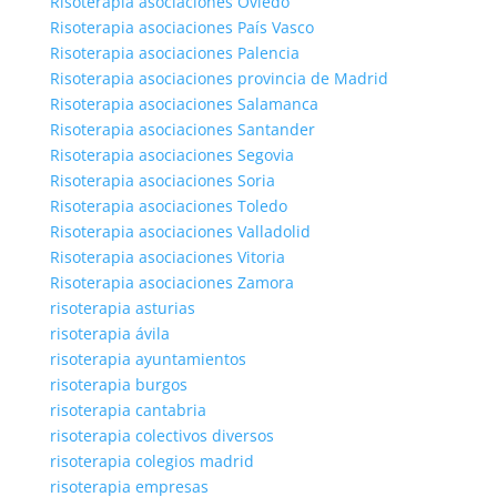
Risoterapia asociaciones Oviedo
Risoterapia asociaciones País Vasco
Risoterapia asociaciones Palencia
Risoterapia asociaciones provincia de Madrid
Risoterapia asociaciones Salamanca
Risoterapia asociaciones Santander
Risoterapia asociaciones Segovia
Risoterapia asociaciones Soria
Risoterapia asociaciones Toledo
Risoterapia asociaciones Valladolid
Risoterapia asociaciones Vitoria
Risoterapia asociaciones Zamora
risoterapia asturias
risoterapia ávila
risoterapia ayuntamientos
risoterapia burgos
risoterapia cantabria
risoterapia colectivos diversos
risoterapia colegios madrid
risoterapia empresas