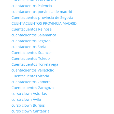
cuentacuentos Palencia
cuentacuentos porvincia de madrid
Cuentacuentos provincia de Segovia
CUENTACUENTOS PROVINCIA MADRID
Cuentacuentos Reinosa
cuentacuentos Salamanca
cuentacuentos Segovia
cuentacuentos Soria
Cuentacuentos Suances
Cuentacuentos Toledo
Cuentacuentos Torrelavega
cuentacuentos Valladolid
Cuentacuentos Vitoria
cuentacuentos Zamora
Cuentacuentos Zaragoza
curso clown Asturias
curso clown Ávila
curso clown Burgos
curso clown Cantabria