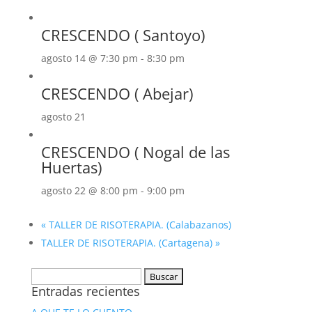
CRESCENDO ( Santoyo)
agosto 14 @ 7:30 pm
-
8:30 pm
CRESCENDO ( Abejar)
agosto 21
CRESCENDO ( Nogal de las
Huertas)
agosto 22 @ 8:00 pm
-
9:00 pm
«
TALLER DE RISOTERAPIA. (Calabazanos)
TALLER DE RISOTERAPIA. (Cartagena)
»
Buscar:
Entradas recientes