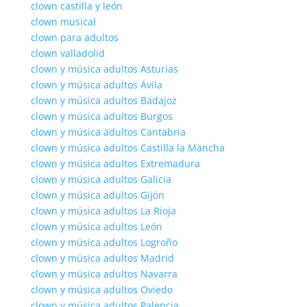
clown castilla y león
clown musical
clown para adultos
clown valladolid
clown y música adultos Asturias
clown y música adultos Ávila
clown y música adultos Badajoz
clown y música adultos Burgos
clown y música adultos Cantabria
clown y música adultos Castilla la Mancha
clown y música adultos Extremadura
clown y música adultos Galicia
clown y música adultos Gijón
clown y música adultos La Rioja
clown y música adultos León
clown y música adultos Logroño
clown y música adultos Madrid
clown y música adultos Navarra
clown y música adultos Oviedo
clown y música adultos Palencia