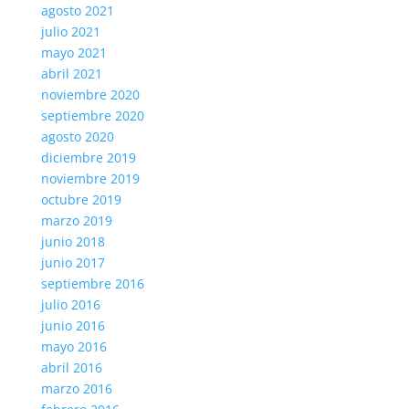
agosto 2021
julio 2021
mayo 2021
abril 2021
noviembre 2020
septiembre 2020
agosto 2020
diciembre 2019
noviembre 2019
octubre 2019
marzo 2019
junio 2018
junio 2017
septiembre 2016
julio 2016
junio 2016
mayo 2016
abril 2016
marzo 2016