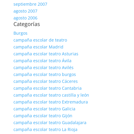
septiembre 2007
agosto 2007
agosto 2006
Categorías
Burgos
campaña escolar de teatro
campaña escolar Madrid
campaña escolar teatro Asturias
campaña escolar teatro Ávila
campaña escolar teatro Avilés
campaña escolar teatro burgos
campaña escolar teatro Cáceres
campaña escolar teatro Cantabria
campaña escolar teatro castilla y león
campaña escolar teatro Extremadura
campaña escolar teatro Galicia
campaña escolar teatro Gijón
campaña escolar teatro Guadalajara
campaña escolar teatro La Rioja