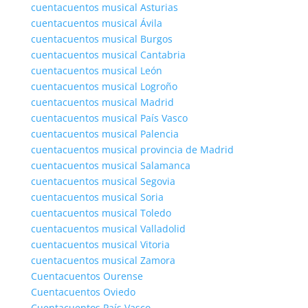
cuentacuentos musical Asturias
cuentacuentos musical Ávila
cuentacuentos musical Burgos
cuentacuentos musical Cantabria
cuentacuentos musical León
cuentacuentos musical Logroño
cuentacuentos musical Madrid
cuentacuentos musical País Vasco
cuentacuentos musical Palencia
cuentacuentos musical provincia de Madrid
cuentacuentos musical Salamanca
cuentacuentos musical Segovia
cuentacuentos musical Soria
cuentacuentos musical Toledo
cuentacuentos musical Valladolid
cuentacuentos musical Vitoria
cuentacuentos musical Zamora
Cuentacuentos Ourense
Cuentacuentos Oviedo
Cuentacuentos País Vasco