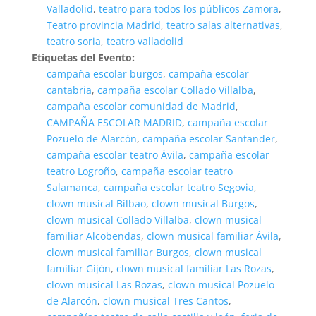
Valladolid
,
teatro para todos los públicos Zamora
,
Teatro provincia Madrid
,
teatro salas alternativas
,
teatro soria
,
teatro valladolid
Etiquetas del Evento:
campaña escolar burgos
,
campaña escolar
cantabria
,
campaña escolar Collado Villalba
,
campaña escolar comunidad de Madrid
,
CAMPAÑA ESCOLAR MADRID
,
campaña escolar
Pozuelo de Alarcón
,
campaña escolar Santander
,
campaña escolar teatro Ávila
,
campaña escolar
teatro Logroño
,
campaña escolar teatro
Salamanca
,
campaña escolar teatro Segovia
,
clown musical Bilbao
,
clown musical Burgos
,
clown musical Collado Villalba
,
clown musical
familiar Alcobendas
,
clown musical familiar Ávila
,
clown musical familiar Burgos
,
clown musical
familiar Gijón
,
clown musical familiar Las Rozas
,
clown musical Las Rozas
,
clown musical Pozuelo
de Alarcón
,
clown musical Tres Cantos
,