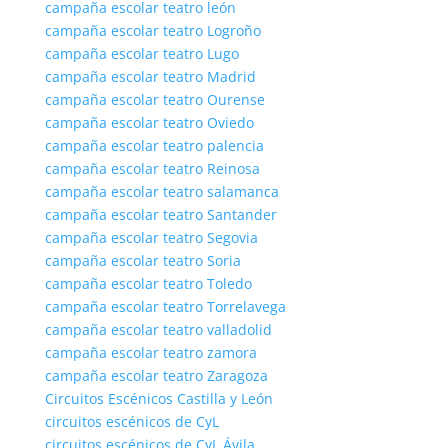
campaña escolar teatro león
campaña escolar teatro Logroño
campaña escolar teatro Lugo
campaña escolar teatro Madrid
campaña escolar teatro Ourense
campaña escolar teatro Oviedo
campaña escolar teatro palencia
campaña escolar teatro Reinosa
campaña escolar teatro salamanca
campaña escolar teatro Santander
campaña escolar teatro Segovia
campaña escolar teatro Soria
campaña escolar teatro Toledo
campaña escolar teatro Torrelavega
campaña escolar teatro valladolid
campaña escolar teatro zamora
campaña escolar teatro Zaragoza
Circuitos Escénicos Castilla y León
circuitos escénicos de CyL
circuitos escénicos de CyL Ávila