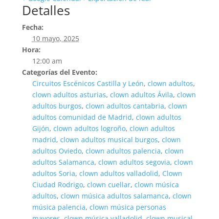
Detalles
Fecha:
10 mayo, 2025
Hora:
12:00 am
Categorías del Evento:
Circuitos Escénicos Castilla y León
,
clown adultos
,
clown adultos asturias
,
clown adultos Ávila
,
clown
adultos burgos
,
clown adultos cantabria
,
clown
adultos comunidad de Madrid
,
clown adultos
Gijón
,
clown adultos logroño
,
clown adultos
madrid
,
clown adultos musical burgos
,
clown
adultos Oviedo
,
clown adultos palencia
,
clown
adultos Salamanca
,
clown adultos segovia
,
clown
adultos Soria
,
clown adultos valladolid
,
Clown
Ciudad Rodrigo
,
clown cuellar
,
clown música
adultos
,
clown música adultos salamanca
,
clown
música palencia
,
clown música personas
mayores
,
clown música valladolid
,
clown musical
,