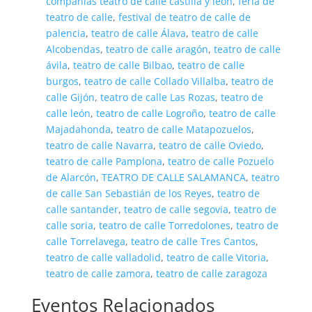
compañías teatro de calle castilla y león
,
feria de
teatro de calle
,
festival de teatro de calle de
palencia
,
teatro de calle Álava
,
teatro de calle
Alcobendas
,
teatro de calle aragón
,
teatro de calle
ávila
,
teatro de calle Bilbao
,
teatro de calle
burgos
,
teatro de calle Collado Villalba
,
teatro de
calle Gijón
,
teatro de calle Las Rozas
,
teatro de
calle león
,
teatro de calle Logroño
,
teatro de calle
Majadahonda
,
teatro de calle Matapozuelos
,
teatro de calle Navarra
,
teatro de calle Oviedo
,
teatro de calle Pamplona
,
teatro de calle Pozuelo
de Alarcón
,
TEATRO DE CALLE SALAMANCA
,
teatro
de calle San Sebastián de los Reyes
,
teatro de
calle santander
,
teatro de calle segovia
,
teatro de
calle soria
,
teatro de calle Torredolones
,
teatro de
calle Torrelavega
,
teatro de calle Tres Cantos
,
teatro de calle valladolid
,
teatro de calle Vitoria
,
teatro de calle zamora
,
teatro de calle zaragoza
Eventos Relacionados