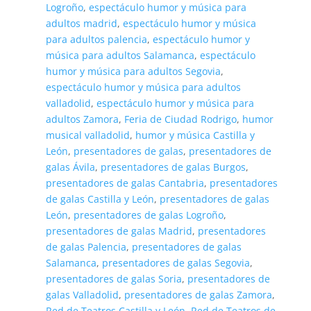
Logroño
,
espectáculo humor y música para
adultos madrid
,
espectáculo humor y música
para adultos palencia
,
espectáculo humor y
música para adultos Salamanca
,
espectáculo
humor y música para adultos Segovia
,
espectáculo humor y música para adultos
valladolid
,
espectáculo humor y música para
adultos Zamora
,
Feria de Ciudad Rodrigo
,
humor
musical valladolid
,
humor y música Castilla y
León
,
presentadores de galas
,
presentadores de
galas Ávila
,
presentadores de galas Burgos
,
presentadores de galas Cantabria
,
presentadores
de galas Castilla y León
,
presentadores de galas
León
,
presentadores de galas Logroño
,
presentadores de galas Madrid
,
presentadores
de galas Palencia
,
presentadores de galas
Salamanca
,
presentadores de galas Segovia
,
presentadores de galas Soria
,
presentadores de
galas Valladolid
,
presentadores de galas Zamora
,
Red de Teatros Castilla y León
,
Red de Teatros de