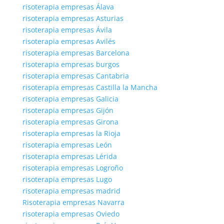
risoterapia empresas Álava
risoterapia empresas Asturias
risoterapia empresas Ávila
risoterapia empresas Avilés
risoterapia empresas Barcelona
risoterapia empresas burgos
risoterapia empresas Cantabria
risoterapia empresas Castilla la Mancha
risoterapia empresas Galicia
risoterapia empresas Gijón
risoterapia empresas Girona
risoterapia empresas la Rioja
risoterapia empresas León
risoterapia empresas Lérida
risoterapia empresas Logroño
risoterapia empresas Lugo
risoterapia empresas madrid
Risoterapia empresas Navarra
risoterapia empresas Oviedo