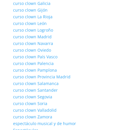
curso clown Galicia
curso clown Gijón
curso clown La Rioja
curso clown León
curso clown Logroño
curso clown Madrid
curso clown Navarra
curso clown Oviedo
curso clown País Vasco
curso clown Palencia
curso clown Pamplona
curso clown Provincia Madrid
curso clown Salamanca
curso clown Santander
curso clown Segovia
curso clown Soria
curso clown Valladolid
curso clown Zamora
espectáculo musical y de humor