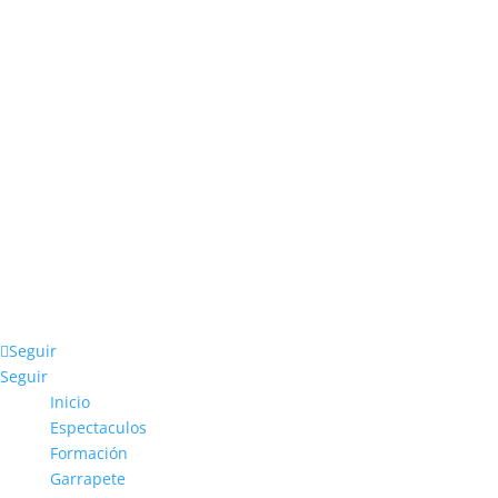
678 708 309
info@garrapete.es
Seguir
Seguir
Inicio
Espectaculos
Formación
Garrapete