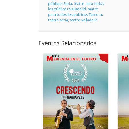
públicos Soria
,
teatro para todos
los públicos Valladolid
,
teatro
para todos los públicos Zamora
,
teatro soria
,
teatro valladolid
Eventos Relacionados