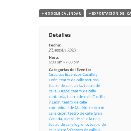
+ GOOGLE CALENDAR
+ EXPORTACIÓN DE IC
Detalles
Fecha:
27 agosto, 2023
Hora:
6:00 pm - 7:00 pm
Categorías del Evento:
Circuitos Escénicos Castilla y
León
,
teatro de calle asturias
,
teatro de calle ávila
,
teatro de
calle Burgos
,
teatro de calle
cantabria
,
teatro de calle Castilla
y León
,
teatro de calle
comunidad de Madrid
,
teatro de
calle Gijón
,
teatro de calle Gran
Canaria
,
teatro de calle la rioja
,
teatro de calle logroño
,
teatro de
calle logroño´teatro de calle la