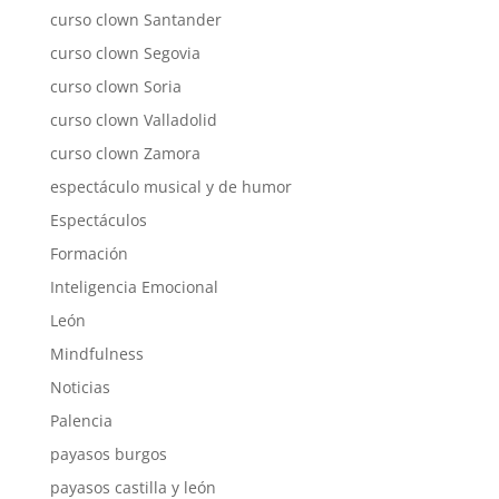
curso clown Santander
curso clown Segovia
curso clown Soria
curso clown Valladolid
curso clown Zamora
espectáculo musical y de humor
Espectáculos
Formación
Inteligencia Emocional
León
Mindfulness
Noticias
Palencia
payasos burgos
payasos castilla y león