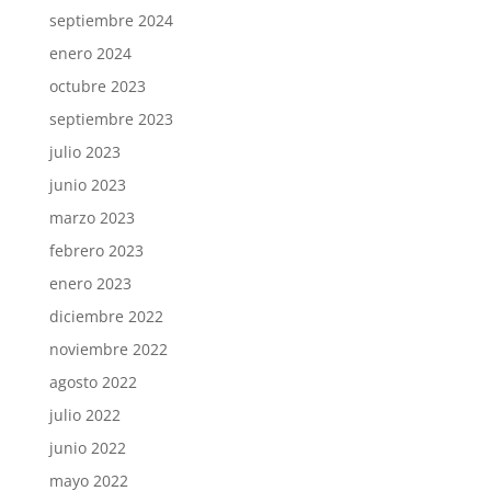
septiembre 2024
enero 2024
octubre 2023
septiembre 2023
julio 2023
junio 2023
marzo 2023
febrero 2023
enero 2023
diciembre 2022
noviembre 2022
agosto 2022
julio 2022
junio 2022
mayo 2022