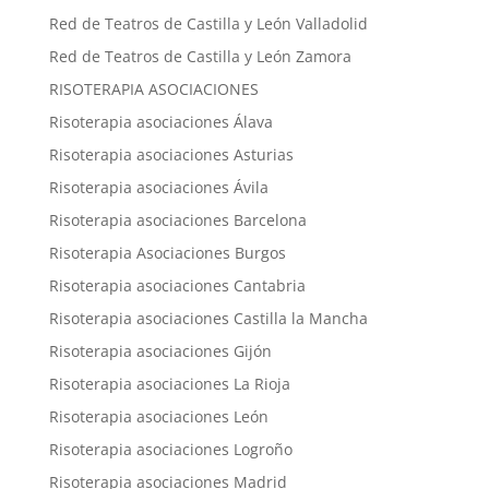
Red de Teatros de Castilla y León Valladolid
Red de Teatros de Castilla y León Zamora
RISOTERAPIA ASOCIACIONES
Risoterapia asociaciones Álava
Risoterapia asociaciones Asturias
Risoterapia asociaciones Ávila
Risoterapia asociaciones Barcelona
Risoterapia Asociaciones Burgos
Risoterapia asociaciones Cantabria
Risoterapia asociaciones Castilla la Mancha
Risoterapia asociaciones Gijón
Risoterapia asociaciones La Rioja
Risoterapia asociaciones León
Risoterapia asociaciones Logroño
Risoterapia asociaciones Madrid