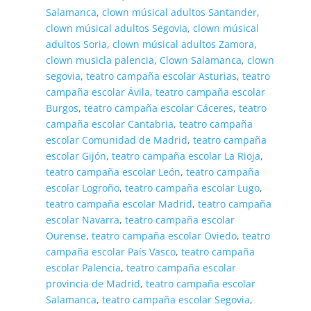
Salamanca
,
clown músical adultos Santander
,
clown músical adultos Segovia
,
clown músical
adultos Soria
,
clown músical adultos Zamora
,
clown musicla palencia
,
Clown Salamanca
,
clown
segovia
,
teatro campaña escolar Asturias
,
teatro
campaña escolar Ávila
,
teatro campaña escolar
Burgos
,
teatro campaña escolar Cáceres
,
teatro
campaña escolar Cantabria
,
teatro campaña
escolar Comunidad de Madrid
,
teatro campaña
escolar Gijón
,
teatro campaña escolar La Rioja
,
teatro campaña escolar León
,
teatro campaña
escolar Logroño
,
teatro campaña escolar Lugo
,
teatro campaña escolar Madrid
,
teatro campaña
escolar Navarra
,
teatro campaña escolar
Ourense
,
teatro campaña escolar Oviedo
,
teatro
campaña escolar País Vasco
,
teatro campaña
escolar Palencia
,
teatro campaña escolar
provincia de Madrid
,
teatro campaña escolar
Salamanca
,
teatro campaña escolar Segovia
,