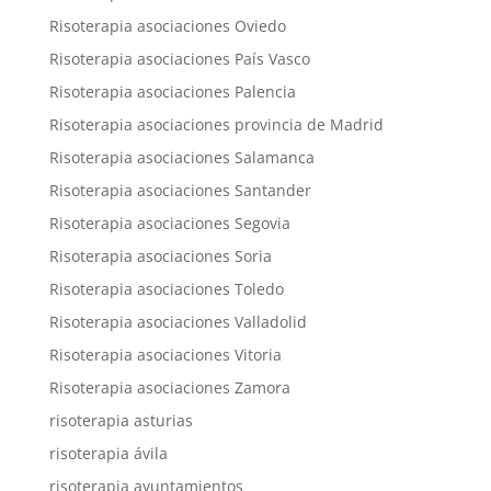
Risoterapia asociaciones Oviedo
Risoterapia asociaciones País Vasco
Risoterapia asociaciones Palencia
Risoterapia asociaciones provincia de Madrid
Risoterapia asociaciones Salamanca
Risoterapia asociaciones Santander
Risoterapia asociaciones Segovia
Risoterapia asociaciones Soria
Risoterapia asociaciones Toledo
Risoterapia asociaciones Valladolid
Risoterapia asociaciones Vitoria
Risoterapia asociaciones Zamora
risoterapia asturias
risoterapia ávila
risoterapia ayuntamientos